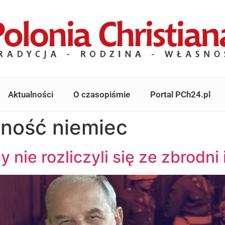
Aktualności
O czasopiśmie
Portal PCh24.pl
lność niemiec
nie rozliczyli się ze zbrodni 