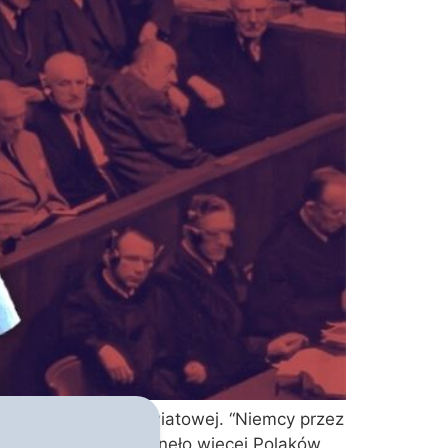
zbrodnie II wojny światowej. “Niemcy przez
ciągu jednego dnia ginęło więcej Polaków