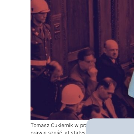
Tomasz Cukiernik w przełamującej historyc
prawie sześć lat statystycznie mordowali d