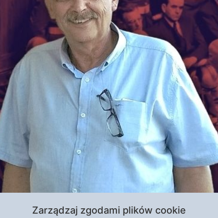
zne tabu rozmowie o niemieckiej odpowiedzialności za 
Zarządzaj zgodami plików cookie
ziennie co najmniej trzy tysiące obywateli polskich. W 