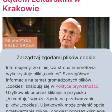
Krakowie
Zarządzaj zgodami plików cookie
Informujemy, że niniejsza strona internetowa
wykorzystuje pliki „cookies”. Szczegółowe
W poniedziałek 19 grudnia o godzinie 10:00 w
informacje na temat gromadzonych plików
Krakowie przed Sądem Lekarskim odbędzie się
„cookies” znajdują się w
Polityce prywatności
.
rozprawa przeciwko doktorowi nauk medycznych
Użytkownik poprzez kliknięcie przycisku
Zbigniewowi Martyce, który kwestionował
„Akceptuję” wyraża zgodę na przetwarzanie
sensowność powszechnego testowania przeciw
plików „cookies”. Użytkownik może zmienić opcje
COVID-19. To kolejna próba egzekwowania represji
przetwarzania plików „cookies” poprzez kliknięcie