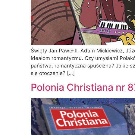
Święty Jan Paweł II, Adam Mickiewicz, Jó
ideałom romantyzmu. Czy umysłami Polaków
państwa, romantyczna spuścizna? Jakie sz
się otoczenie? […]
Polonia Christiana nr 8