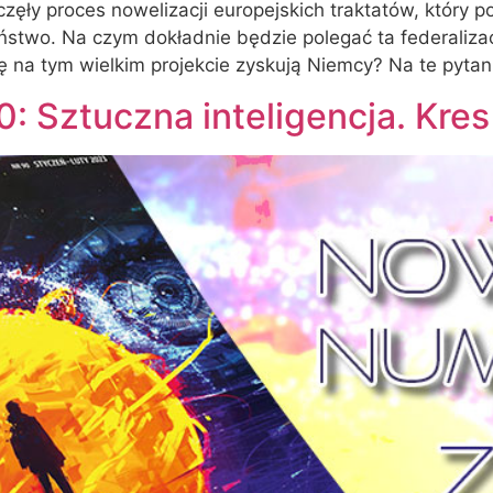
ęły proces nowelizacji europejskich traktatów, który p
aństwo. Na czym dokładnie będzie polegać ta federaliz
ę na tym wielkim projekcie zyskują Niemcy? Na te pytani
90: Sztuczna inteligencja. Kr