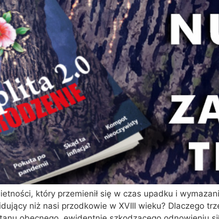
etności, który przemienił się w czas upadku i wymaza
widujący niż nasi przodkowie w XVIII wieku? Dlaczego t
stanu obecnego, ewidentnie szkodzącego odnowieniu si