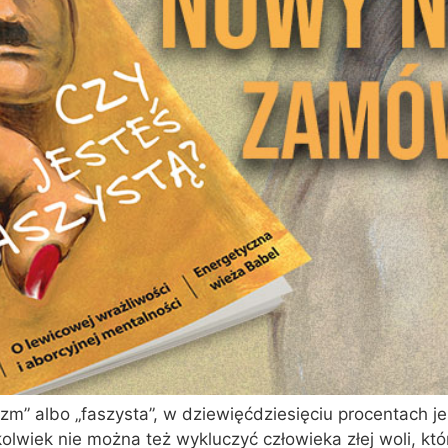
m” albo „faszysta”, w dziewięćdziesięciu procentach jest
lwiek nie można też wykluczyć człowieka złej woli, któ