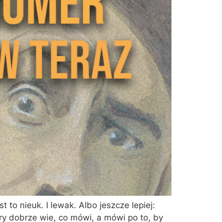
 to nieuk. I lewak. Albo jeszcze lepiej:
ry dobrze wie, co mówi, a mówi po to, by