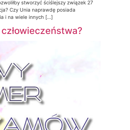
ozwoliłby stworzyć ściślejszy związek 27
acja? Czy Unia naprawdę posiada
a i na wiele innych […]
es człowieczeństwa?