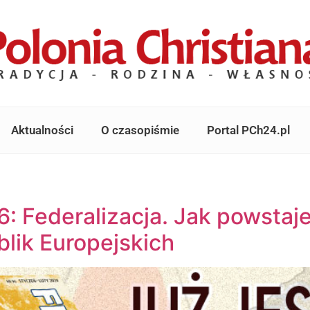
Aktualności
O czasopiśmie
Portal PCh24.pl
96: Federalizacja. Jak powsta
blik Europejskich