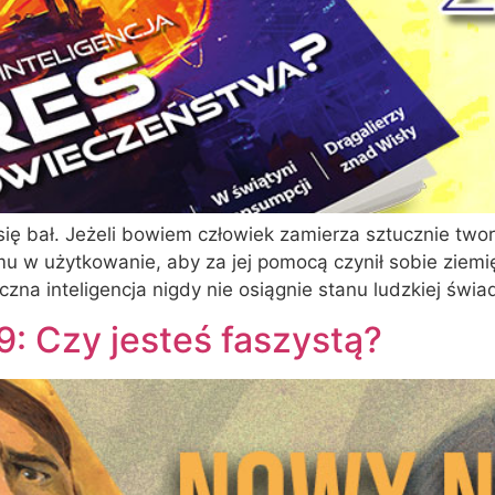
m się bał. Jeżeli bowiem człowiek zamierza sztucznie t
 mu w użytkowanie, aby za jej pomocą czynił sobie zie
a inteligencja nigdy nie osiągnie stanu ludzkiej świa
9: Czy jesteś faszystą?