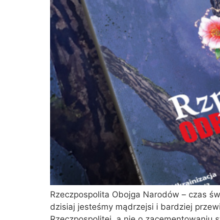
Rzeczpospolita Obojga Narodów – czas świ
dzisiaj jesteśmy mądrzejsi i bardziej prze
Rzeczpospolitej, a nie o zacementowaniu 