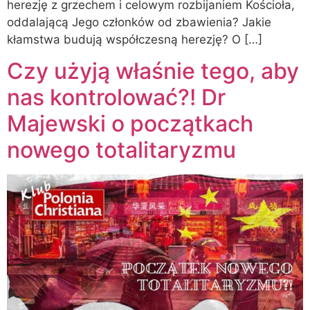
herezję z grzechem i celowym rozbijaniem Kościoła,
oddalającą Jego członków od zbawienia? Jakie
kłamstwa budują współczesną herezję? O […]
Czy użyją właśnie tego, aby
nas kontrolować?! Dr
Majewski o początkach
nowego totalitaryzmu