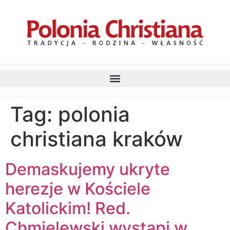
Tag:
polonia
christiana kraków
Demaskujemy ukryte
herezje w Kościele
Katolickim! Red.
Chmielewski wystąpi w