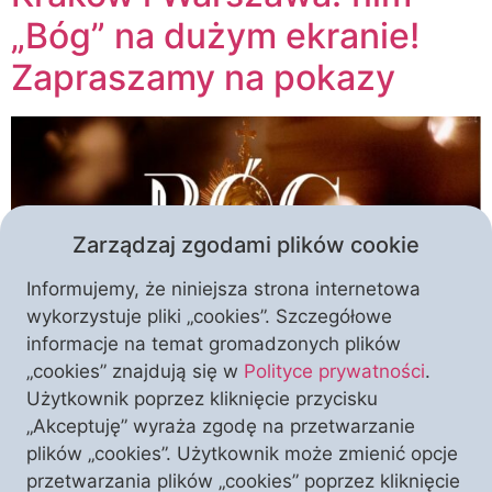
„Bóg” na dużym ekranie!
Zapraszamy na pokazy
Zarządzaj zgodami plików cookie
Informujemy, że niniejsza strona internetowa
wykorzystuje pliki „cookies”. Szczegółowe
informacje na temat gromadzonych plików
Ekranizacja, która jeszcze przed jej powstaniem
„cookies” znajdują się w
Polityce prywatności
.
wzbudziła ogromne zainteresowanie, teraz trafia do
Użytkownik poprzez kliknięcie przycisku
prestiżowych sal kinowych. Film „Bóg” pokażemy dla
„Akceptuję” wyraża zgodę na przetwarzanie
Państwa w krakowskim kinie „Kijów” oraz
plików „cookies”. Użytkownik może zmienić opcje
warszawskim kinie „Luna”. Czy można wyobrazić
przetwarzania plików „cookies” poprzez kliknięcie