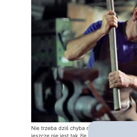
Nie trzeba dziś chyba nikogo specjalnie p
jeszcze nie jest tak źle – może i państwo 