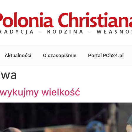
Aktualności
O czasopiśmie
Portal PCh24.pl
twa
 wykujmy wielkość