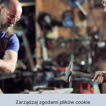
rzekonywać, że obecna Polska jest cieniem tego, czym m
Zarządzaj zgodami plików cookie
się degeneruje, może za progiem wojna, a za pół wieku z