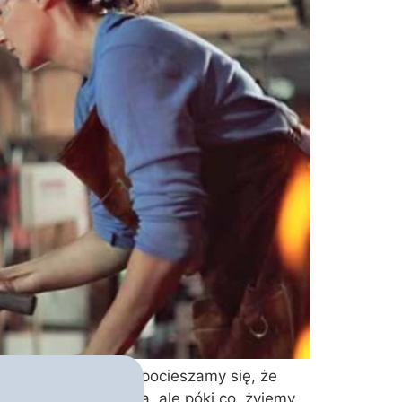
ogłaby być. Nieraz pocieszamy się, że
abije nas demografia, ale póki co, żyjemy…