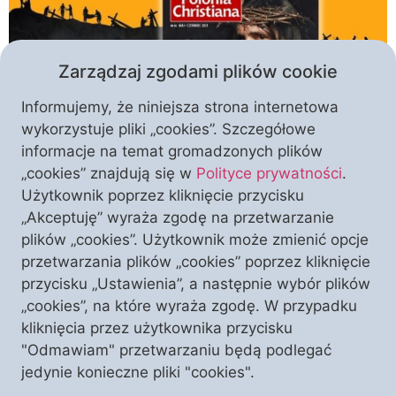
Zarządzaj zgodami plików cookie
Informujemy, że niniejsza strona internetowa
wykorzystuje pliki „cookies”. Szczegółowe
informacje na temat gromadzonych plików
Nowa moda zagościła niedawno w naszych
„cookies” znajdują się w
Polityce prywatności
.
internetach i mediach, a co gorsza, w naszych
Użytkownik poprzez kliknięcie przycisku
domach i kościołach – alarmuje w najnowszym
„Akceptuję” wyraża zgodę na przetwarzanie
numerze magazynu „Polonia Christiana” ksiądz
plików „cookies”. Użytkownik może zmienić opcje
Roman Kneblewski – moda na apostazję. A ksiądz
przetwarzania plików „cookies” poprzez kliknięcie
Robert Skrzypczak przestrzega przed nieuchronnie
przycisku „Ustawienia”, a następnie wybór plików
zgubnymi skutkami, jakie apostazja niesie. Cóż
„cookies”, na które wyraża zgodę. W przypadku
znaczy ów zalatujący starzyzną termin o wyraźnie
kliknięcia przez użytkownika przycisku
greckim źródłosłowie? Ni […]
"Odmawiam" przetwarzaniu będą podlegać
jedynie konieczne pliki "cookies".