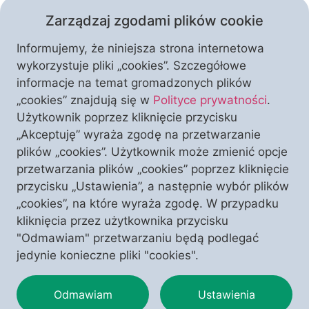
Zarządzaj zgodami plików cookie
Informujemy, że niniejsza strona internetowa
wykorzystuje pliki „cookies”. Szczegółowe
informacje na temat gromadzonych plików
„cookies” znajdują się w
Polityce prywatności
.
Użytkownik poprzez kliknięcie przycisku
„Akceptuję” wyraża zgodę na przetwarzanie
plików „cookies”. Użytkownik może zmienić opcje
Stowarzyszenie Kultury Chrześcijańskiej im. Ks.
przetwarzania plików „cookies” poprzez kliknięcie
Piotra Skargi i Stowarzyszenie Polonia Christiana
przycisku „Ustawienia”, a następnie wybór plików
ostro sprzeciwiają się powstaniu Strefy Czystego
„cookies”, na które wyraża zgodę. W przypadku
Transportu w Krakowie. Przedstawiamy szereg akcji
kliknięcia przez użytkownika przycisku
tych organizacji.
"Odmawiam" przetwarzaniu będą podlegać
jedynie konieczne pliki "cookies".
Odmawiam
Ustawienia