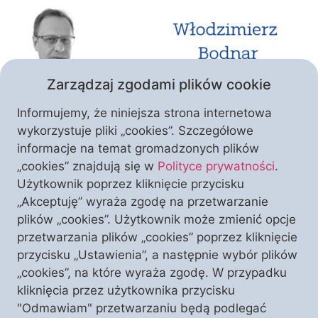
Zarządzaj zgodami plików cookie
Informujemy, że niniejsza strona internetowa
wykorzystuje pliki „cookies”. Szczegółowe
informacje na temat gromadzonych plików
Leczenie objawowe COVID-19 to wielki błąd, który
„cookies” znajdują się w
Polityce prywatności
.
wynika z rządowej strategii walki z pandemią.
Użytkownik poprzez kliknięcie przycisku
Wskutek tych założeń nie zwalczamy samej choroby,
„Akceptuję” wyraża zgodę na przetwarzanie
bo koncentrujemy się na skutkach, a nie na
plików „cookies”. Użytkownik może zmienić opcje
przyczynie. Tymczasem trzy etapy prawidłowej
przetwarzania plików „cookies” poprzez kliknięcie
kuracji – zahamowanie wirusa, pobudzenie
przycisku „Ustawienia”, a następnie wybór plików
odporności i zwalczenie powikłań – gwarantują
„cookies”, na które wyraża zgodę. W przypadku
szybkie, prawie zawsze skuteczne pokonanie
kliknięcia przez użytkownika przycisku
choroby. I na lokalną skalę […]
"Odmawiam" przetwarzaniu będą podlegać