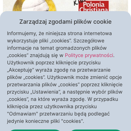
Zarządzaj zgodami plików cookie
Informujemy, że niniejsza strona internetowa
wykorzystuje pliki „cookies”. Szczegółowe
informacje na temat gromadzonych plików
„cookies” znajdują się w
Polityce prywatności
.
Nasze Kluby w Pilźnie i Rakszawie organizują
Użytkownik poprzez kliknięcie przycisku
spotkania w ramach cyklu mającego na celu
„Akceptuję” wyraża zgodę na przetwarzanie
przywrócenie pamięci o wielkim biskupie, Polaku i
plików „cookies”. Użytkownik może zmienić opcje
patriocie – abp. Zbigniewie Szczęsnym Felińskim.
przetwarzania plików „cookies” poprzez kliknięcie
Warto, przyjść, posłuchać i podyskutować o tej
przycisku „Ustawienia”, a następnie wybór plików
postaci oraz podobnych do niego wzorach świętości
„cookies”, na które wyraża zgodę. W przypadku
i polskości, i to w dodatku w obecności relikwii
kliknięcia przez użytkownika przycisku
świętego hierarchy. Prelegentem i zarazem […]
"Odmawiam" przetwarzaniu będą podlegać
jedynie konieczne pliki "cookies".