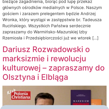
bieżące zagadnienia, biorąc pod lupę przekaz
głównych ośrodków medialnych w Polsce. Naszym
gościem i zarazem prelegentem będzie Andrzej
Wronka, który wystąpi w zastępstwie br. Tadeusza
Rucińskiego. Wszystkich Państwa serdecznie
zapraszamy do Warmińsko-Mazurskiej Izby
Rzemiosła i Przedsiębiorczości już we wtorek […]
Dariusz Rozwadowski o
marksizmie i rewolucju
kulturowej – zapraszamy do
Olsztyna i Elbląga