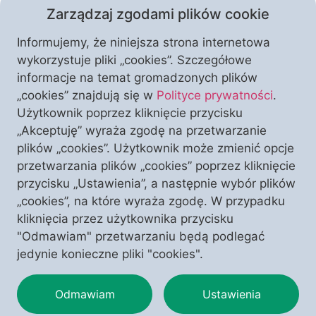
Zarządzaj zgodami plików cookie
Informujemy, że niniejsza strona internetowa
wykorzystuje pliki „cookies”. Szczegółowe
informacje na temat gromadzonych plików
Marksizm kulturowy i jego rewolucyjny pochód ma
„cookies” znajdują się w
Polityce prywatności
.
miejsce już nie tylko w krajach zachodniej Europy, ale
Użytkownik poprzez kliknięcie przycisku
także i w Polsce. Ponad wszelką wątpliwość
„Akceptuję” wyraża zgodę na przetwarzanie
dowodzi tego historyk Dariusz Rozwadowski, który w
plików „cookies”. Użytkownik może zmienić opcje
swoich książkach nakreślił konteksty rewolucji
przetwarzania plików „cookies” poprzez kliknięcie
kulturowej w Kościele oraz w społeczeństwie. Miło
przycisku „Ustawienia”, a następnie wybór plików
nam poinformować, że będzie on gościem naszych
„cookies”, na które wyraża zgodę. W przypadku
najbliższych Klubów „Polonia Christiana” w Olsztynie
kliknięcia przez użytkownika przycisku
[…]
"Odmawiam" przetwarzaniu będą podlegać
jedynie konieczne pliki "cookies".
Odmawiam
Ustawienia