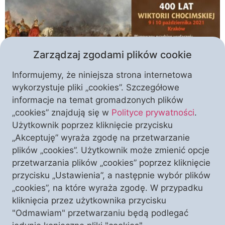
Zarządzaj zgodami plików cookie
Informujemy, że niniejsza strona internetowa
wykorzystuje pliki „cookies”. Szczegółowe
informacje na temat gromadzonych plików
Konferencja historyczna pt. „Fidei Defensor”, Apel
„cookies” znajdują się w
Polityce prywatności
.
Poległych i Msza Święta – w taki sposób w Krakowie
Użytkownik poprzez kliknięcie przycisku
zaznaczona zostanie 400. rocznica Wiktorii
„Akceptuję” wyraża zgodę na przetwarzanie
Chocimskiej z 1621 roku. Wydarzenia zaplanowane
plików „cookies”. Użytkownik może zmienić opcje
zostały na 9 i 10 października 2021 roku.
przetwarzania plików „cookies” poprzez kliknięcie
Zapraszamy! Bitwa pod Chocimiem w 1921 roku,
przycisku „Ustawienia”, a następnie wybór plików
będąca konsekwencją eskalacji stosunków
„cookies”, na które wyraża zgodę. W przypadku
pomiędzy Turcją i Rzeczpospolitą, przeszła do historii
kliknięcia przez użytkownika przycisku
jako wielkie […]
"Odmawiam" przetwarzaniu będą podlegać