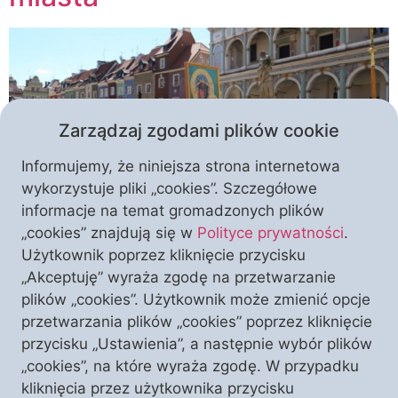
Zarządzaj zgodami plików cookie
Informujemy, że niniejsza strona internetowa
wykorzystuje pliki „cookies”. Szczegółowe
informacje na temat gromadzonych plików
Do polskich miast wraca piękna tradycja uroczystych
„cookies” znajdują się w
Polityce prywatności
.
procesji różańcowych w intencji Ojczyzny, do których
Użytkownik poprzez kliknięcie przycisku
dołączyć może każdy wierny. Inicjatywę podjęły
„Akceptuję” wyraża zgodę na przetwarzanie
świeckie środowiska katolickie, takie jak Męski
plików „cookies”. Użytkownik może zmienić opcje
Różaniec, we współdziałaniu z proboszczami
przetwarzania plików „cookies” poprzez kliknięcie
licznych świątyń. Zapraszamy do Krakowa i wielu
przycisku „Ustawienia”, a następnie wybór plików
innych miast w niedzielę 15 maja 2022 roku.
„cookies”, na które wyraża zgodę. W przypadku
Procesję poprzedzi Msza Święta. Uczestnicy tego
kliknięcia przez użytkownika przycisku