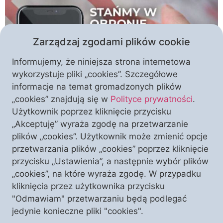
Zarządzaj zgodami plików cookie
Informujemy, że niniejsza strona internetowa
wykorzystuje pliki „cookies”. Szczegółowe
informacje na temat gromadzonych plików
„cookies” znajdują się w
Polityce prywatności
.
Hańba dla najstarszej polskiej uczelni! Samuel
Użytkownik poprzez kliknięcie przycisku
Nowak, pracownik Uniwersytetu Jagiellońskiego –
„Akceptuję” wyraża zgodę na przetwarzanie
uczelni, która dała Polsce i światu wielu ludzi nauki i
plików „cookies”. Użytkownik może zmienić opcje
kultury, słowami pełnymi pogardy dla ludzkiego życia
przetwarzania plików „cookies” poprzez kliknięcie
ujawnił do czego zdolni są lewacy i zwolennicy
przycisku „Ustawienia”, a następnie wybór plików
aborcji. Stwierdzenie, że z ludzkich płodów „można
„cookies”, na które wyraża zgodę. W przypadku
robić farsz do pierożków” nie powinno paść ze
kliknięcia przez użytkownika przycisku
strony żadnej osoby, a […]
"Odmawiam" przetwarzaniu będą podlegać
jedynie konieczne pliki "cookies".