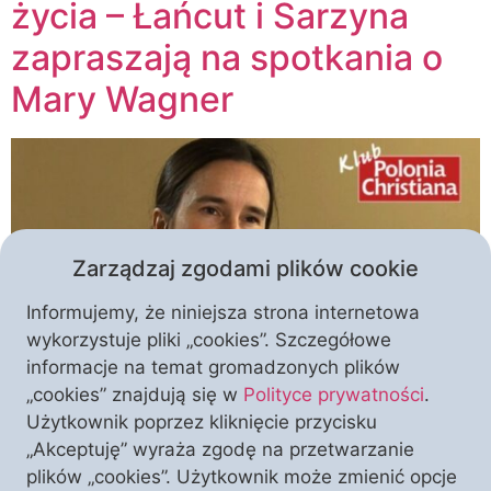
życia – Łańcut i Sarzyna
zapraszają na spotkania o
Mary Wagner
Zarządzaj zgodami plików cookie
Informujemy, że niniejsza strona internetowa
wykorzystuje pliki „cookies”. Szczegółowe
informacje na temat gromadzonych plików
„cookies” znajdują się w
Polityce prywatności
.
Kobietom i lekarzom w klinikach aborcyjnych rozdaje
Użytkownik poprzez kliknięcie przycisku
medaliki i róże, modli się o ocalenie dzieci
„Akceptuję” wyraża zgodę na przetwarzanie
skazywanych na zabicie przez rodziców i medyków.
plików „cookies”. Użytkownik może zmienić opcje