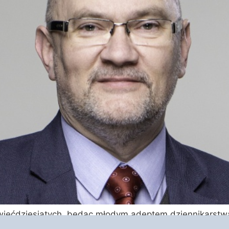
więćdziesiątych, będąc młodym adeptem dziennikarstw
j prawicy. Zacząłem od pytania, czy Polska może być