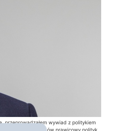
a, przeprowadzałem wywiad z politykiem
 mocarstwem, na co ów prawicowy polityk