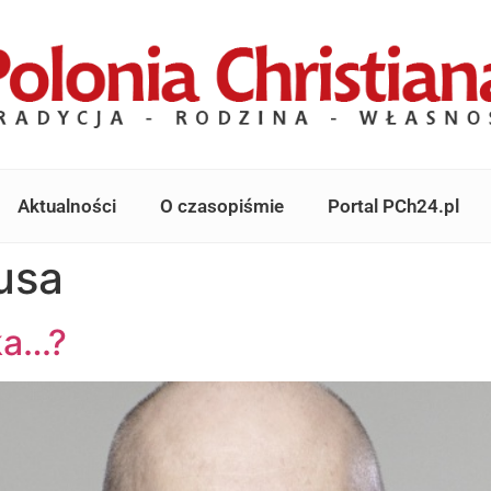
Aktualności
O czasopiśmie
Portal PCh24.pl
usa
ka…?