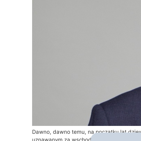
Dawno, dawno temu, na początku lat dzie
uznawanym za wschodzącą gwiazdę polskie