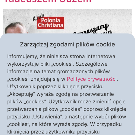
Zarządzaj zgodami plików cookie
Informujemy, że niniejsza strona internetowa
wykorzystuje pliki „cookies”. Szczegółowe
informacje na temat gromadzonych plików
Dla wszystkich naszych Darczyńców i Sympatyków z
„cookies” znajdują się w
Polityce prywatności
.
Opolszczyzny i Górnego Śląska mamy wyjątkowy
Użytkownik poprzez kliknięcie przycisku
świąteczny prezent. Już wkrótce do naszych Klubów
„Akceptuję” wyraża zgodę na przetwarzanie
„Polonia Christiana” ze swoim autorskim wykładem
plików „cookies”. Użytkownik może zmienić opcje
przybędzie ksiądz prof. dr hab. Tadeusz Guz.
przetwarzania plików „cookies” poprzez kliknięcie
Zapraszamy Państwa na spotkania zatytułowane
przycisku „Ustawienia”, a następnie wybór plików
„Dlaczego katolicyzm jest jedyną alternatywą dla
„cookies”, na które wyraża zgodę. W przypadku
wszystkich wyzwań współczesności?”. Ks. prof.
kliknięcia przez użytkownika przycisku