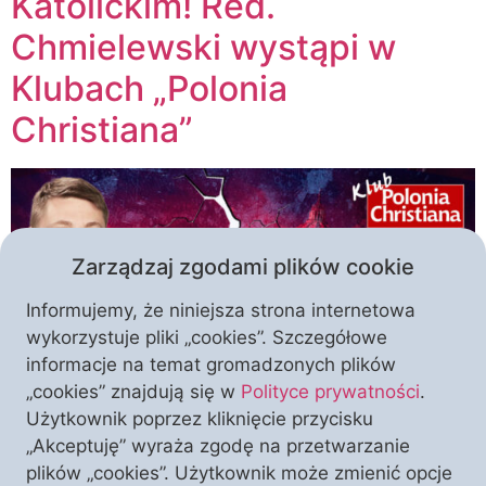
Katolickim! Red.
Chmielewski wystąpi w
Klubach „Polonia
Christiana”
Zarządzaj zgodami plików cookie
Informujemy, że niniejsza strona internetowa
wykorzystuje pliki „cookies”. Szczegółowe
informacje na temat gromadzonych plików
„cookies” znajdują się w
Polityce prywatności
.
W dniach 7, 15 i 22 czerwca w zapraszamy do
Użytkownik poprzez kliknięcie przycisku
Klubów „Polonia Christiana” na prelekcje red. Pawła
„Akceptuję” wyraża zgodę na przetwarzanie
Chmielewskiego. Będzie to autorski przegląd
plików „cookies”. Użytkownik może zmienić opcje