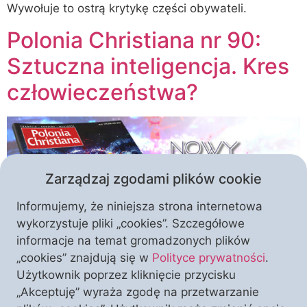
Wywołuje to ostrą krytykę części obywateli.
Polonia Christiana nr 90:
Sztuczna inteligencja. Kres
człowieczeństwa?
Zarządzaj zgodami plików cookie
Informujemy, że niniejsza strona internetowa
wykorzystuje pliki „cookies”. Szczegółowe
informacje na temat gromadzonych plików
„cookies” znajdują się w
Polityce prywatności
.
Czy bać się sztucznej inteligencji? Ja bym się bał.
Użytkownik poprzez kliknięcie przycisku
Jeżeli bowiem człowiek zamierza sztucznie tworzyć
„Akceptuję” wyraża zgodę na przetwarzanie
umysłowość alternatywną do naturalnej, stworzonej