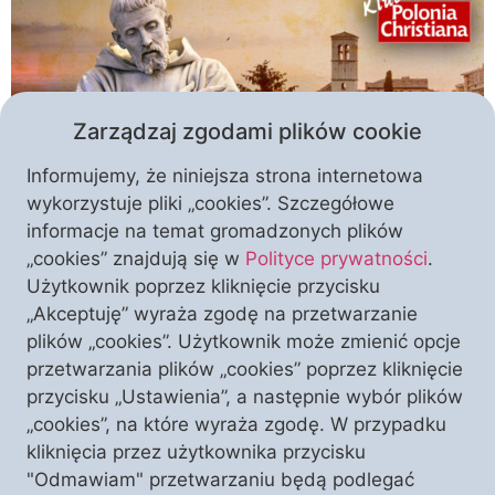
Zarządzaj zgodami plików cookie
Informujemy, że niniejsza strona internetowa
wykorzystuje pliki „cookies”. Szczegółowe
informacje na temat gromadzonych plików
Dojrzeć w wierze i w miłości, doświadczyć
„cookies” znajdują się w
Polityce prywatności
.
nawrócenia i dawać przykład bliźnim… Życie
Użytkownik poprzez kliknięcie przycisku
Giovanniego Francesco di Pietro di Bernardone, czyli
„Akceptuję” wyraża zgodę na przetwarzanie
Franciszka z Asyżu, mimo upływu wieków, zmian
plików „cookies”. Użytkownik może zmienić opcje
cywilizacyjnych oraz społecznych wciąż jest
przetwarzania plików „cookies” poprzez kliknięcie
przykładem tego, jak można zmienić swoje życie i
przycisku „Ustawienia”, a następnie wybór plików
podarować bliźnim to, co najwartościowsze – ofiarę
„cookies”, na które wyraża zgodę. W przypadku
z dobra i miłosierdzia. O nawróceniu św. Franciszka
kliknięcia przez użytkownika przycisku
[…]
"Odmawiam" przetwarzaniu będą podlegać