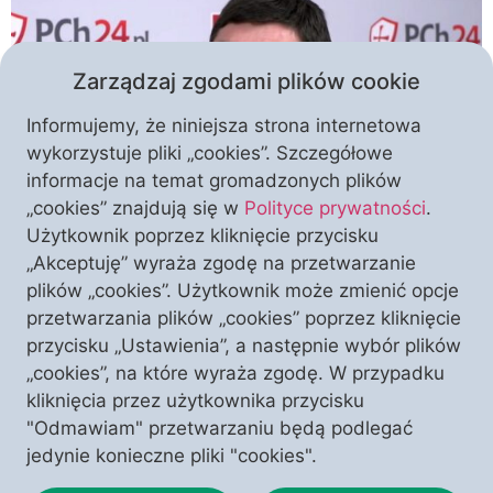
Zarządzaj zgodami plików cookie
Informujemy, że niniejsza strona internetowa
wykorzystuje pliki „cookies”. Szczegółowe
informacje na temat gromadzonych plików
„cookies” znajdują się w
Polityce prywatności
.
Przekraczanie kolejnych granic moralnych i prawnych
Użytkownik poprzez kliknięcie przycisku
przez wojska Federacji Rosyjskiej podczas wojny na
„Akceptuję” wyraża zgodę na przetwarzanie
Ukrainie zmusza nas do postawienia sobie pytania o
plików „cookies”. Użytkownik może zmienić opcje
to, czy kremlowski satrapa sam zatrzyma rozpętane
przetwarzania plików „cookies” poprzez kliknięcie
przez siebie szaleństwo. – Rosja śmiało i odważnie
przycisku „Ustawienia”, a następnie wybór plików
realizuje swoje cele, a wśród tych celów jest
„cookies”, na które wyraża zgodę. W przypadku
oczywiście restytucja imperium sowieckiego – mówił
kliknięcia przez użytkownika przycisku
w programie PCh24TV prof. dr […]
"Odmawiam" przetwarzaniu będą podlegać
jedynie konieczne pliki "cookies".