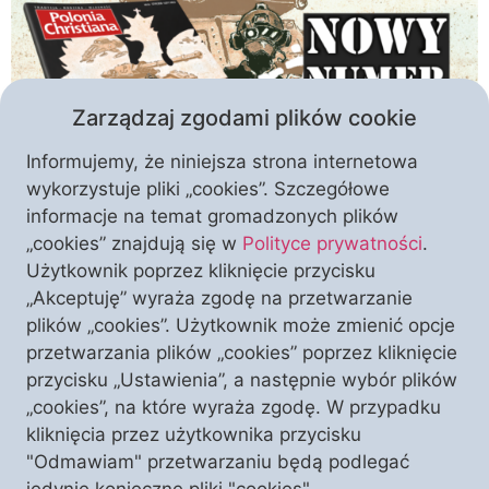
Zarządzaj zgodami plików cookie
Informujemy, że niniejsza strona internetowa
wykorzystuje pliki „cookies”. Szczegółowe
informacje na temat gromadzonych plików
Niezwyciężona! Takiej Polsce szczególnie teraz
„cookies” znajdują się w
Polityce prywatności
.
winniśmy służyć, zarówno w zanoszonych do
Użytkownik poprzez kliknięcie przycisku
Zbawiciela przez wstawiennictwo Matki Najświętszej
„Akceptuję” wyraża zgodę na przetwarzanie
modlitwach, jak też i w codziennej pracy. To postulat
plików „cookies”. Użytkownik może zmienić opcje
dla każdego z nas, gdyż dotykający polskiej duszy i
przetwarzania plików „cookies” poprzez kliknięcie
mentalności. Ale jest to też postulat nakładający
przycisku „Ustawienia”, a następnie wybór plików
szczególną odpowiedzialność za losy polskiego
„cookies”, na które wyraża zgodę. W przypadku
narodu na rządzących. Bez względu na szczegółowy
kliknięcia przez użytkownika przycisku
scenariusz przyszłej […]
"Odmawiam" przetwarzaniu będą podlegać