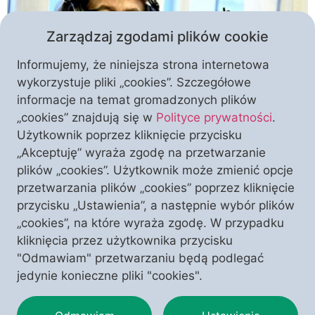
Zarządzaj zgodami plików cookie
Informujemy, że niniejsza strona internetowa
wykorzystuje pliki „cookies”. Szczegółowe
informacje na temat gromadzonych plików
„cookies” znajdują się w
Polityce prywatności
.
Klub „Polonia Christiana” ponownie w Poznaniu!
Użytkownik poprzez kliknięcie przycisku
Mamy dla Państwa spotkanie z gościem wyjątkowym
„Akceptuję” wyraża zgodę na przetwarzanie
– dr Ewa Kurek zaprezentuje wykład zatytułowany
plików „cookies”. Użytkownik może zmienić opcje
pytaniem „Rosji rozumem nie pojmiesz?”. Prace Pani
przetwarzania plików „cookies” poprzez kliknięcie
Doktor zawsze cechuje głębia dociekań i bogata
przycisku „Ustawienia”, a następnie wybór plików
baza źródłowa. Jest też cenioną publicystką, której
„cookies”, na które wyraża zgodę. W przypadku
opinie – idące często pod prąd politycznej
kliknięcia przez użytkownika przycisku
poprawności – ściągają na nią niezwykle ostrą […]
"Odmawiam" przetwarzaniu będą podlegać
jedynie konieczne pliki "cookies".