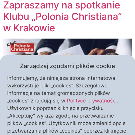
Zapraszamy na spotkanie
Klubu „Polonia Christiana”
w Krakowie
Zarządzaj zgodami plików cookie
Informujemy, że niniejsza strona internetowa
wykorzystuje pliki „cookies”. Szczegółowe
informacje na temat gromadzonych plików
„cookies” znajdują się w
Polityce prywatności
.
Każda zmiana na scenie politycznej odciska swoje
Użytkownik poprzez kliknięcie przycisku
piętno na naszym życiu. Jedne zmiany zachodzą
„Akceptuję” wyraża zgodę na przetwarzanie
dość szybko, skutki innych widoczne są dopiero po
plików „cookies”. Użytkownik może zmienić opcje
kilku bądź kilkunastu latach. Co zmieni się w Polsce
przetwarzania plików „cookies” poprzez kliknięcie