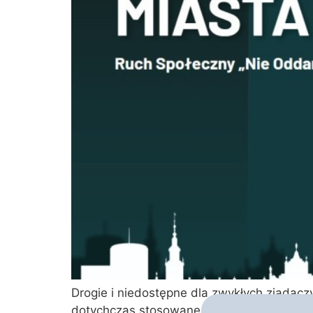
Drogie i niedostępne dla zwykłych zjadaczy
dotychczas stosowane paliwa, w tym na ek