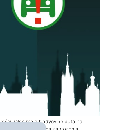
ości, jakie mają tradycyjne auta na
lności nie zważają na zagrożenia