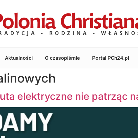
Aktualności
O czasopiśmie
Portal PCh24.pl
alinowych
uta elektryczne nie patrząc 