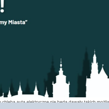
 chleba auta elektryczne nie będą dawały takich możliw
ologiczny gaz LPG. Szaleni promotorzy tzw. elektromobi