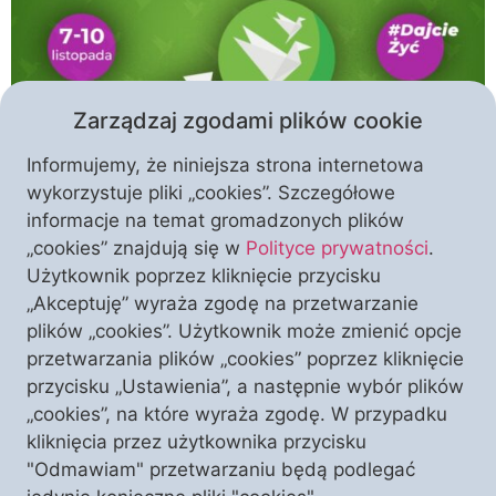
Zarządzaj zgodami plików cookie
Informujemy, że niniejsza strona internetowa
wykorzystuje pliki „cookies”. Szczegółowe
informacje na temat gromadzonych plików
Nie możemy milczeć wobec niekorzystnych trendów
„cookies” znajdują się w
Polityce prywatności
.
w tak wielu obszarach życia, w tym szczególnie
Użytkownik poprzez kliknięcie przycisku
widocznego kryzysu Kościoła Katolickiego,
„Akceptuję” wyraża zgodę na przetwarzanie
pogrążającej się w recesji i spirali inflacyjnej
plików „cookies”. Użytkownik może zmienić opcje
gospodarki oraz wobec kolejnych zapowiedzi i
przetwarzania plików „cookies” poprzez kliknięcie
projektów aktów prawnych ograniczających
przycisku „Ustawienia”, a następnie wybór plików
podstawowe prawa i wolności obywatelskie. Dlatego
„cookies”, na które wyraża zgodę. W przypadku
też w listopadzie powracamy z Tygodniem Życia i
kliknięcia przez użytkownika przycisku
Wolności – serią następujących po sobie […]
"Odmawiam" przetwarzaniu będą podlegać