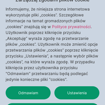
Informujemy, że niniejsza strona internetowa
wykorzystuje pliki „cookies”. Szczegółowe
informacje na temat gromadzonych plików
„cookies” znajdują się w
Polityce prywatności
.
Użytkownik poprzez kliknięcie przycisku
„Akceptuję” wyraża zgodę na przetwarzanie
plików „cookies”. Użytkownik może zmienić opcje
„Zrównoważony rozwój” to dominująca ideologia
przetwarzania plików „cookies” poprzez kliknięcie
współczesnego tzw. Zachodu. Wielu uważa go za
przycisku „Ustawienia”, a następnie wybór plików
wybawienie. Zagrożenia z nim związane demaskuje
„cookies”, na które wyraża zgodę. W przypadku
Agnieszka Stelmach w swym nowym raporcie,
kliknięcia przez użytkownika przycisku
wydanym przez Stowarzyszenie Ks. Piotra Skargi.
"Odmawiam" przetwarzaniu będą podlegać
jedynie konieczne pliki "cookies".
Odmawiam
Ustawienia