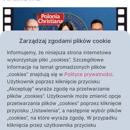
Zarządzaj zgodami plików cookie
Informujemy, że niniejsza strona internetowa
wykorzystuje pliki „cookies”. Szczegółowe
informacje na temat gromadzonych plików
Dlaczego w kręgach lewicowo – liberalnych działania
„cookies” znajdują się w
Polityce prywatności
.
Instytutu Ordo Iuiris wywołują tyle negatywnych
Użytkownik poprzez kliknięcie przycisku
emocji? Czego boją się skrajnie rewolucyjne
„Akceptuję” wyraża zgodę na przetwarzanie
środowiska, którym regularnie udowadnia się
plików „cookies”. Użytkownik może zmienić opcje
łamanie prawa i wytyka działania wymierzone w
przetwarzania plików „cookies” poprzez kliknięcie
państwo polskie? Zapraszamy Państwa do Krakowa
przycisku „Ustawienia”, a następnie wybór plików
na wyjątkowo emocjonujące spotkanie Klubu
„cookies”, na które wyraża zgodę. W przypadku
„Polonia Christiana” połączone z emisją filmu „Ordo
kliknięcia przez użytkownika przycisku
Iuris. Kto za nimi stoi?” W […]