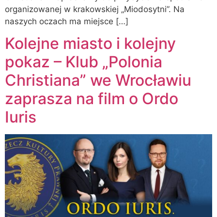
organizowanej w krakowskiej „Miodosytni”. Na
naszych oczach ma miejsce […]
Kolejne miasto i kolejny
pokaz – Klub „Polonia
Christiana” we Wrocławiu
zaprasza na film o Ordo
Iuris