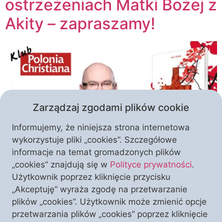
ostrzeżeniach Matki Bożej z
Akity – zapraszamy!
Zarządzaj zgodami plików cookie
Informujemy, że niniejsza strona internetowa
wykorzystuje pliki „cookies”. Szczegółowe
informacje na temat gromadzonych plików
Krakowski Klub „Polonia Christiana” zaprasza na
„cookies” znajdują się w
Polityce prywatności
.
niezwykle ciekawe spotkanie autorskie, poświęcone
Użytkownik poprzez kliknięcie przycisku
wydanej niedawno książce pt. „Akita. Więcej
„Akceptuję” wyraża zgodę na przetwarzanie
ostrzeżeń nie będzie”. To przejmująca opowieść o
plików „cookies”. Użytkownik może zmienić opcje
objawieniach Maryjnych w japońskiej Akicie, które
przetwarzania plików „cookies” poprzez kliknięcie