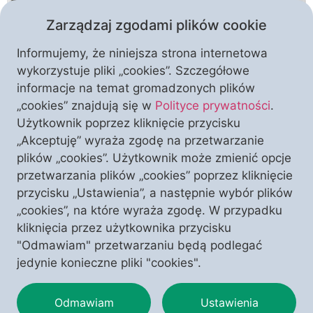
Zarządzaj zgodami plików cookie
Informujemy, że niniejsza strona internetowa
wykorzystuje pliki „cookies”. Szczegółowe
informacje na temat gromadzonych plików
„cookies” znajdują się w
Polityce prywatności
.
Szczeciński Klub „Polonia Christiana” organizuje
Użytkownik poprzez kliknięcie przycisku
wyjątkowe spotkanie z ks. prof. dr hab. Tadeuszem
„Akceptuję” wyraża zgodę na przetwarzanie
Guzem. Już we wtorek 15 marca 2022 r. znany
plików „cookies”. Użytkownik może zmienić opcje
teolog poprowadzi aż dwie sesje z wykładami, a
przetwarzania plików „cookies” poprzez kliknięcie
także odpowie na pytania. Temat obu
przycisku „Ustawienia”, a następnie wybór plików
zaplanowanych na ten dzień paneli brzmi: „O polskiej
„cookies”, na które wyraża zgodę. W przypadku
racji stanu dzisiaj – w świetle osoby, dzieła św.
kliknięcia przez użytkownika przycisku
Andrzeja Boboli […]
"Odmawiam" przetwarzaniu będą podlegać
jedynie konieczne pliki "cookies".
Odmawiam
Ustawienia