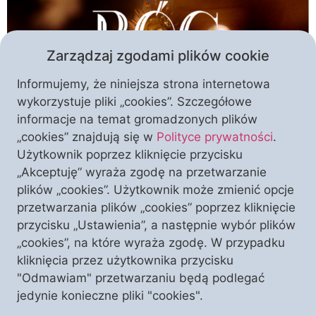
Zarządzaj zgodami plików cookie
Informujemy, że niniejsza strona internetowa
wykorzystuje pliki „cookies”. Szczegółowe
informacje na temat gromadzonych plików
Oto ten moment: mamy dla Państwa zaproszenie na
„cookies” znajdują się w
Polityce prywatności
.
premierowy pokaz filmu „Bóg” w reżyserii Krystiana
Użytkownik poprzez kliknięcie przycisku
Kratiuka i Mateusza Ochmana. Ta niezwykła
„Akceptuję” wyraża zgodę na przetwarzanie
produkcja Stowarzyszenia Ks. Piotra Skargi została
plików „cookies”. Użytkownik może zmienić opcje
w pełni sfinansowana przez darczyńców
przetwarzania plików „cookies” poprzez kliknięcie
Stowarzyszenia. Wychodząc naprzeciw ich
przycisku „Ustawienia”, a następnie wybór plików
oczekiwaniom, organizujemy dla Państwa w sobotę
„cookies”, na które wyraża zgodę. W przypadku
26 marca specjalny pokaz w Szczecinie. To pierwsza
kliknięcia przez użytkownika przycisku
z serii publicznych emisji filmu […]
"Odmawiam" przetwarzaniu będą podlegać
jedynie konieczne pliki "cookies".