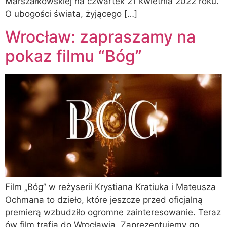
Marszałkowskiej na czwartek 21 kwietnia 2022 roku.
O ubogości świata, żyjącego […]
Wrocław: zapraszamy na
pokaz filmu “Bóg”
Film „Bóg” w reżyserii Krystiana Kratiuka i Mateusza
Ochmana to dzieło, które jeszcze przed oficjalną
premierą wzbudziło ogromne zainteresowanie. Teraz
ów film trafia do Wrocławia. Zaprezentujemy go