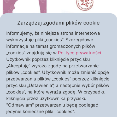
Zarządzaj zgodami plików cookie
Informujemy, że niniejsza strona internetowa
wykorzystuje pliki „cookies”. Szczegółowe
informacje na temat gromadzonych plików
Modlitwą, słowem, czynem – środowiska górali
„cookies” znajdują się w
Polityce prywatności
.
występują z kolejnymi inicjatywami społecznymi,
Użytkownik poprzez kliknięcie przycisku
propagującymi konserwatywne wartości. Tak też
„Akceptuję” wyraża zgodę na przetwarzanie
postąpił żywiecki oddział Związku Podhalan w
plików „cookies”. Użytkownik może zmienić opcje
Polsce im. św. Jana Pawła II, który opublikował
przetwarzania plików „cookies” poprzez kliknięcie
specjalny list otwarty. Inicjatywa wpisuje się w
przycisku „Ustawienia”, a następnie wybór plików
obchodzone kolejno Narodowy Dzień Życia, Dzień
„cookies”, na które wyraża zgodę. W przypadku
Świętości Życia oraz Tydzień Modlitw o Ochronę
kliknięcia przez użytkownika przycisku
Życia. List podpisany przez prezesa […]
"Odmawiam" przetwarzaniu będą podlegać
jedynie konieczne pliki "cookies".