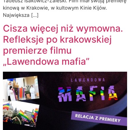
Tadeusz Isakowicz-Zaleski. Film miał swoją premierę
kinową w Krakowie, w kultowym Kinie Kijów.
Największa […]
Cisza więcej niż wymowna.
Refleksje po krakowskiej
premierze filmu
„Lawendowa mafia”