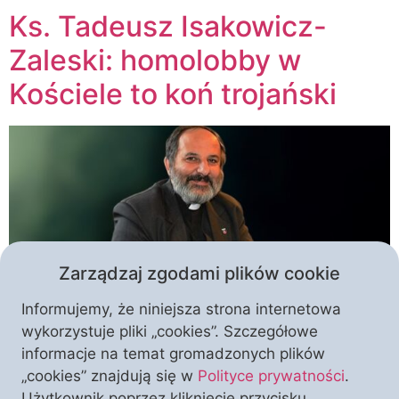
Ks. Tadeusz Isakowicz-
Zaleski: homolobby w
Kościele to koń trojański
Zarządzaj zgodami plików cookie
Informujemy, że niniejsza strona internetowa
„Demoralizuje, rozkłada od wewnątrz, jest
wykorzystuje pliki „cookies”. Szczegółowe
zagrożeniem szczególnie dla młodego pokolenia,
informacje na temat gromadzonych plików
które jest – w mojej ocenie – słabsze niż poprzednie
„cookies” znajdują się w
Polityce prywatności
.
roczniki zahartowane w sporach z komunizmem”.
Użytkownik poprzez kliknięcie przycisku