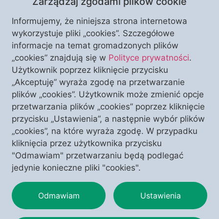
Zarządzaj zgodami plików cookie
Informujemy, że niniejsza strona internetowa
wykorzystuje pliki „cookies”. Szczegółowe
informacje na temat gromadzonych plików
Nadciąga nowa fala histerii i paniki związanej z
„cookies” znajdują się w
Polityce prywatności
.
koronawirusem. Na wieść o zdiagnozowaniu raptem
Użytkownik poprzez kliknięcie przycisku
kilkunastu przypadków nieznanej dotąd odmiany
„Akceptuję” wyraża zgodę na przetwarzanie
wirusa Sars-CoV-2 we Francji, do klawiatur rzucili się
plików „cookies”. Użytkownik może zmienić opcje
internauci w Stanach Zjednoczonych i Kanadzie.
przetwarzania plików „cookies” poprzez kliknięcie
Miliony osób poszukują informacji o wariancie IHU
przycisku „Ustawienia”, a następnie wybór plików
koronawirusa. Kiedy panika rozpocznie się w Polsce?
„cookies”, na które wyraża zgodę. W przypadku
Zapewne niebawem. Tymczasem, jak komentuje
kliknięcia przez użytkownika przycisku
ekspert, nowy wariant […]
"Odmawiam" przetwarzaniu będą podlegać
jedynie konieczne pliki "cookies".
Odmawiam
Ustawienia