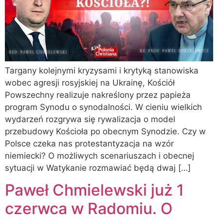
Targany kolejnymi kryzysami i krytyką stanowiska
wobec agresji rosyjskiej na Ukrainę, Kościół
Powszechny realizuje nakreślony przez papieża
program Synodu o synodalności. W cieniu wielkich
wydarzeń rozgrywa się rywalizacja o model
przebudowy Kościoła po obecnym Synodzie. Czy w
Polsce czeka nas protestantyzacja na wzór
niemiecki? O możliwych scenariuszach i obecnej
sytuacji w Watykanie rozmawiać będą dwaj […]
Paweł Chmielewski już 1
czerwca w Radomiu. O