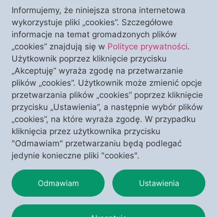
Informujemy, że niniejsza strona internetowa
Nasz ekspert ds. Kościoła w Polsce i Niemczech,
wykorzystuje pliki „cookies”. Szczegółowe
redaktor portalu PCh24.pl i telewizji PCh24TV
informacje na temat gromadzonych plików
wygłosi intrygującą prelekcję pt. „Przebudowa
„cookies” znajdują się w
Polityce prywatności
.
Kościoła. Wszystko może się zmienić”. Zapraszamy
Użytkownik poprzez kliknięcie przycisku
Państwa na spotkanie z red. Pawłem Chmielewskim
„Akceptuję” wyraża zgodę na przetwarzanie
– już w najbliższy czwartek, 25 listopada 2021 r. w
plików „cookies”. Użytkownik może zmienić opcje
Szczecinie. Wstęp wolny! Stowarzyszenie „Polonia
przetwarzania plików „cookies” poprzez kliknięcie
Christiana” wraz ze współorganizującym nasze Kluby
przycisku „Ustawienia”, a następnie wybór plików
Stowarzyszeniem Ks. […]
„cookies”, na które wyraża zgodę. W przypadku
kliknięcia przez użytkownika przycisku
Next
→
"Odmawiam" przetwarzaniu będą podlegać
jedynie konieczne pliki "cookies".
Odmawiam
Ustawienia