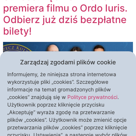
premiera filmu o Ordo Iuris.
Odbierz już dziś bezpłatne
bilety!
Zarządzaj zgodami plików cookie
Informujemy, że niniejsza strona internetowa
wykorzystuje pliki „cookies”. Szczegółowe
informacje na temat gromadzonych plików
„cookies” znajdują się w
Polityce prywatności
.
Użytkownik poprzez kliknięcie przycisku
Zapraszamy Państwa na premierowy pokaz filmu
„Akceptuję” wyraża zgodę na przetwarzanie
„Ordo Iuris. Kto za nimi stoi?”. Odbędzie się on w
plików „cookies”. Użytkownik może zmienić opcje
Warszawie już w czwartek 26 sierpnia. To świetna
przetwarzania plików „cookies” poprzez kliknięcie
wiadomość po tym, jak z emisji wycofało się jedno z
przycisku „Ustawienia”, a następnie wybór plików