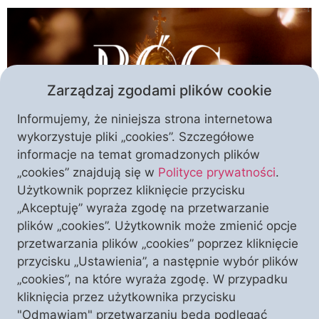
Zarządzaj zgodami plików cookie
Informujemy, że niniejsza strona internetowa
wykorzystuje pliki „cookies”. Szczegółowe
informacje na temat gromadzonych plików
Oto ten moment: mamy dla Państwa zaproszenie na
„cookies” znajdują się w
Polityce prywatności
.
premierowy pokaz filmu „Bóg” w reżyserii Krystiana
Użytkownik poprzez kliknięcie przycisku
Kratiuka i Mateusza Ochmana. Ta niezwykła
„Akceptuję” wyraża zgodę na przetwarzanie
produkcja Stowarzyszenia Ks. Piotra Skargi została
plików „cookies”. Użytkownik może zmienić opcje
w pełni sfinansowana przez darczyńców
przetwarzania plików „cookies” poprzez kliknięcie
Stowarzyszenia. Wychodząc naprzeciw ich
przycisku „Ustawienia”, a następnie wybór plików
oczekiwaniom, organizujemy dla Państwa w sobotę
„cookies”, na które wyraża zgodę. W przypadku
26 marca specjalny pokaz w Szczecinie. To pierwsza
kliknięcia przez użytkownika przycisku
z serii publicznych emisji filmu […]
"Odmawiam" przetwarzaniu będą podlegać