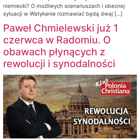
niemiecki? O możliwych scenariuszach i obecnej
sytuacji w Watykanie rozmawiać będą dwaj […]
Paweł Chmielewski już 1
czerwca w Radomiu. O
obawach płynących z
rewolucji i synodalności