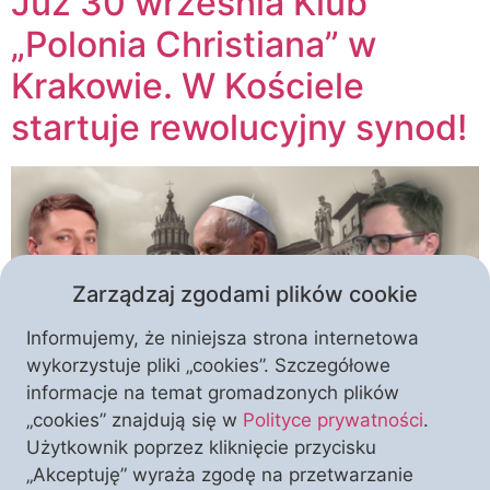
Już 30 września Klub
„Polonia Christiana” w
Krakowie. W Kościele
startuje rewolucyjny synod!
Zarządzaj zgodami plików cookie
Informujemy, że niniejsza strona internetowa
wykorzystuje pliki „cookies”. Szczegółowe
informacje na temat gromadzonych plików
Kościół Katolicki czeka wielka próba dojrzałości, od
„cookies” znajdują się w
Polityce prywatności
.
której zależeć będzie przyszłość wspólnoty ludzi
Użytkownik poprzez kliknięcie przycisku
wiernych. W październiku rozpocznie się proces
„Akceptuję” wyraża zgodę na przetwarzanie