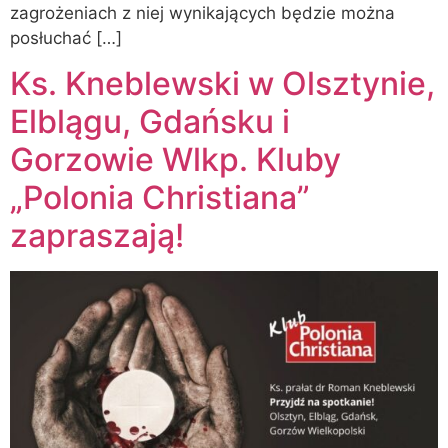
zagrożeniach z niej wynikających będzie można
posłuchać […]
Ks. Kneblewski w Olsztynie,
Elblągu, Gdańsku i
Gorzowie Wlkp. Kluby
„Polonia Christiana”
zapraszają!