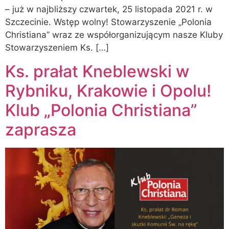
– już w najbliższy czwartek, 25 listopada 2021 r. w
Szczecinie. Wstęp wolny! Stowarzyszenie „Polonia
Christiana” wraz ze współorganizującym nasze Kluby
Stowarzyszeniem Ks. […]
Ks. prałat Kneblewski w
Rybniku, Krakowie i Opolu!
Klub „Polonia Christiana”
zaprasza