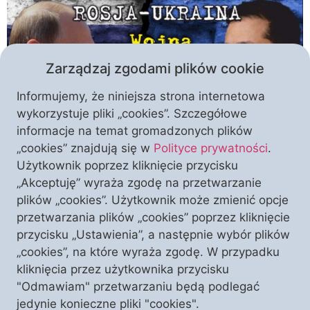
Zarządzaj zgodami plików cookie
Informujemy, że niniejsza strona internetowa
wykorzystuje pliki „cookies”. Szczegółowe
informacje na temat gromadzonych plików
Warszawski Klub „Polonia Christiana” zaprasza na
„cookies” znajdują się w
Polityce prywatności
.
spotkanie z red. Grzegorzem Górnym, poświęcone
Użytkownik poprzez kliknięcie przycisku
sytuacji na Ukrainie. Czy wojna rosyjskiego imperium
„Akceptuję” wyraża zgodę na przetwarzanie
przeciwko państwowości ukraińskiej, zgłaszającej
plików „cookies”. Użytkownik może zmienić opcje
aspiracje członkostwa w organizacjach zachodnich,
przetwarzania plików „cookies” poprzez kliknięcie
jest czymś więcej niż starciem o to jedno państwo?
przycisku „Ustawienia”, a następnie wybór plików
A może wręcz jest wojną cywilizacji? Na te pytania
„cookies”, na które wyraża zgodę. W przypadku
poszukamy odpowiedzi w czwartek 24 marca. W
kliknięcia przez użytkownika przycisku
konflikcie wywołanym […]
"Odmawiam" przetwarzaniu będą podlegać
jedynie konieczne pliki "cookies".