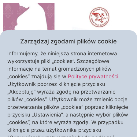
Zarządzaj zgodami plików cookie
Informujemy, że niniejsza strona internetowa
wykorzystuje pliki „cookies”. Szczegółowe
informacje na temat gromadzonych plików
Modlitwą, słowem, czynem – środowiska górali
„cookies” znajdują się w
Polityce prywatności
.
występują z kolejnymi inicjatywami społecznymi,
Użytkownik poprzez kliknięcie przycisku
propagującymi konserwatywne wartości. Tak też
„Akceptuję” wyraża zgodę na przetwarzanie
postąpił żywiecki oddział Związku Podhalan w
plików „cookies”. Użytkownik może zmienić opcje
Polsce im. św. Jana Pawła II, który opublikował
przetwarzania plików „cookies” poprzez kliknięcie
specjalny list otwarty. Inicjatywa wpisuje się w
przycisku „Ustawienia”, a następnie wybór plików
obchodzone kolejno Narodowy Dzień Życia, Dzień
„cookies”, na które wyraża zgodę. W przypadku
Świętości Życia oraz Tydzień Modlitw o Ochronę
kliknięcia przez użytkownika przycisku
Życia. List podpisany przez prezesa […]