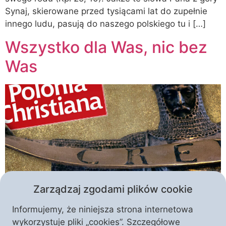
Synaj, skierowane przed tysiącami lat do zupełnie
innego ludu, pasują do naszego polskiego tu i […]
Wszystko dla Was, nic bez
Was
Zarządzaj zgodami plików cookie
Informujemy, że niniejsza strona internetowa
Miliardy myśli. Miliony słów. Sto tysięcy stronic.
wykorzystuje pliki „cookies”. Szczegółowe