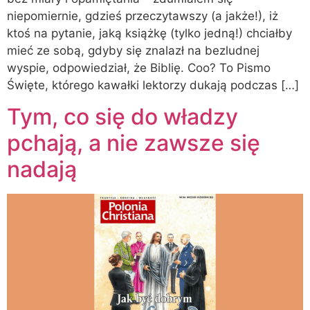
niepomiernie, gdzieś przeczytawszy (a jakże!), iż
ktoś na pytanie, jaką książkę (tylko jedną!) chciałby
mieć ze sobą, gdyby się znalazł na bezludnej
wyspie, odpowiedział, że Biblię. Coo? To Pismo
Święte, którego kawałki lektorzy dukają podczas […]
Tym, co się do władzy
pchają, a nie zawsze się
nadają