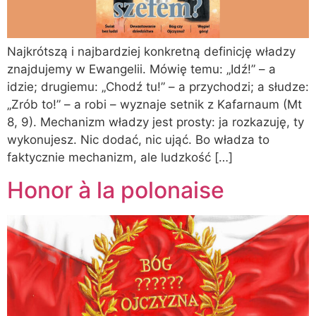
Najkrótszą i najbardziej konkretną definicję władzy
znajdujemy w Ewangelii. Mówię temu: „Idź!” – a
idzie; drugiemu: „Chodź tu!” – a przychodzi; a słudze:
„Zrób to!” – a robi – wyznaje setnik z Kafarnaum (Mt
8, 9). Mechanizm władzy jest prosty: ja rozkazuję, ty
wykonujesz. Nic dodać, nic ująć. Bo władza to
faktycznie mechanizm, ale ludzkość […]
Honor à la polonaise