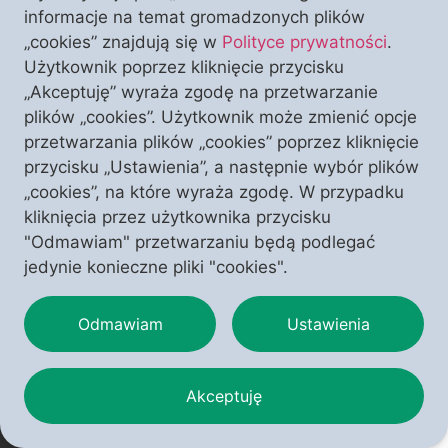
Trzydzieści tysięcy roboczogodzin. Osiem tysięcy
informacje na temat gromadzonych plików
grafik. Cztery tysiące tekstów. Trzysta trzydzieścioro
„cookies” znajdują się w
Polityce prywatności
.
autorów. Dwieście osiemdziesiąt wywiadów. Sto
Użytkownik poprzez kliknięcie przycisku
numerów. Osiemdziesięcioro autorów zagranicznych.
„Akceptuję” wyraża zgodę na przetwarzanie
Siedemdziesięcioro autorów regularnie
plików „cookies”. Użytkownik może zmienić opcje
publikujących. Trzydziestu duchownych. Szesnaście
przetwarzania plików „cookies” poprzez kliknięcie
pełnych lat nieprzerwanego istnienia. Piętnastu
przycisku „Ustawienia”, a następnie wybór plików
członków zespołu redakcyjnego. Pięcioro członków
„cookies”, na które wyraża zgodę. W przypadku
ścisłej redakcji. Czterech sekretarzy redakcji. Trzech
kliknięcia przez użytkownika przycisku
redaktorów naczelnych. Dwóch grafików. Jedno […]
"Odmawiam" przetwarzaniu będą podlegać
jedynie konieczne pliki "cookies".
Odmawiam
Ustawienia
Akceptuję
Copyright © 2025 – Polonia Christiana